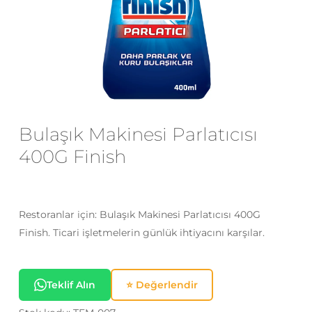
E-posta
*
Daha sonraki yorumlarımda
kullanılması için adım, e-posta adresim
Bulaşık Makinesi Parlatıcısı
ve site adresim bu tarayıcıya
kaydedilsin.
400G Finish
Restoranlar için: Bulaşık Makinesi Parlatıcısı 400G
Finish. Ticari işletmelerin günlük ihtiyacını karşılar.
Teklif Alın
⭐ Değerlendir