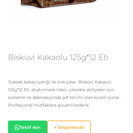
E-posta
*
Daha sonraki yorumlarımda
kullanılması için adım, e-posta adresim
Bisküvi Kakaolu 125g*12 Eti
ve site adresim bu tarayıcıya
kaydedilsin.
Yüksek kakao içeriği ile öne çıkar. Bisküvi Kakaolu
125g*12 Eti, atıştırmalık lideri, çikolata atölyeleri için
süsleme ve dekorasyonda şef tercihi olan kıvam sunar.
Profesyonel mutfaklara güvenli tedarik.
Teklif Alın
⭐ Değerlendir