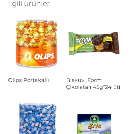
İlgili ürünler
Devamını Oku
Devamını Oku
Olips Portakallı
Bisküvi Form
Çikolatalı 45g*24 Eti