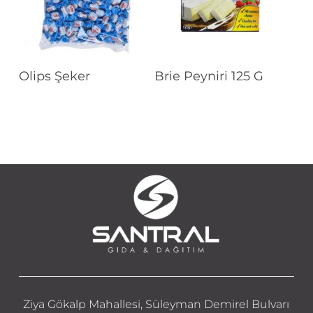
Devamını Oku
Devamını Oku
Olips Şeker
Brie Peyniri 125 G
Ziya Gökalp Mahallesi, Süleyman Demirel Bulvarı