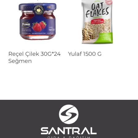
Devamını Oku
Devamını Oku
Reçel Çilek 30G*24
Yulaf 1500 G
Seğmen