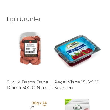
İlgili ürünler
Devamını Oku
Devamını Oku
Sucuk Baton Dana
Reçel Vişne 15 G*100
Dilimli 500 G Namet
Seğmen