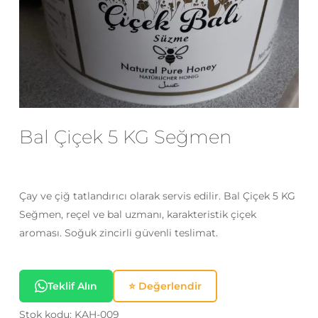
E-posta
*
Daha sonraki yorumlarımda
kullanılması için adım, e-posta adresim
ve site adresim bu tarayıcıya
Bal Çiçek 5 KG Seğmen
kaydedilsin.
Çay ve çiğ tatlandırıcı olarak servis edilir. Bal Çiçek 5 KG
Seğmen, reçel ve bal uzmanı, karakteristik çiçek
aroması. Soğuk zincirli güvenli teslimat.
Teklif Alın
⭐ Değerlendir
Stok kodu:
KAH-009